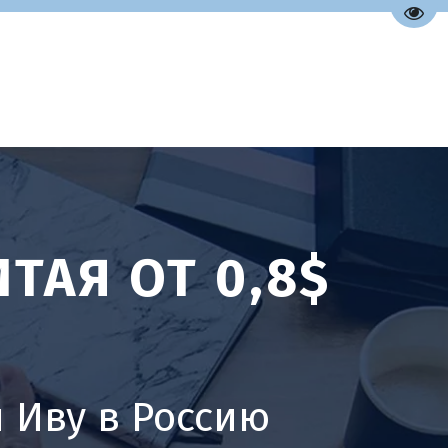
Пере
ТАЯ ОТ 0,8$
 Иву в Россию